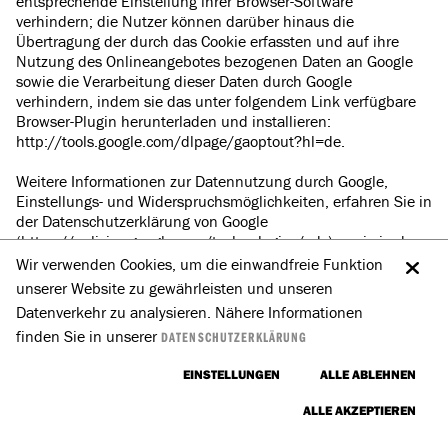
entsprechende Einstellung ihrer Browser-Software
verhindern; die Nutzer können darüber hinaus die
Übertragung der durch das Cookie erfassten und auf ihre
Nutzung des Onlineangebotes bezogenen Daten an Google
sowie die Verarbeitung dieser Daten durch Google
verhindern, indem sie das unter folgendem Link verfügbare
Browser-Plugin herunterladen und installieren:
http://tools.google.com/dlpage/gaoptout?hl=de.
Weitere Informationen zur Datennutzung durch Google,
Einstellungs- und Widerspruchsmöglichkeiten, erfahren Sie in
der Datenschutzerklärung von Google
(https://policies.google.com/technologies/ads) sowie in den
Einstellungen für die Darstellung von Werbeeinblendungen
Wir verwenden Cookies, um die einwandfreie Funktion
durch Google
unserer Website zu gewährleisten und unseren
(https://adssettings.google.com/authenticated).
Datenverkehr zu analysieren. Nähere Informationen
finden Sie in unserer
DATENSCHUTZERKLÄRUNG
Die personenbezogenen Daten der Nutzer werden nach 14
Monaten gelöscht oder anonymisiert.
EINSTELLUNGEN
ALLE ABLEHNEN
Onlinepräsenzen in sozialen Medien
ALLE AKZEPTIEREN
Wir unterhalten Onlinepräsenzen innerhalb sozialer
Netzwerke und Plattformen, um mit den dort aktiven