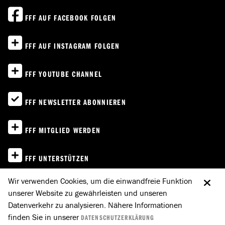
FFF AUF FACEBOOK FOLGEN
FFF AUF INSTAGRAM FOLGEN
FFF YOUTUBE CHANNEL
FFF NEWSLETTER ABONNIEREN
FFF MITGLIED WERDEN
FFF UNTERSTÜTZEN
Wir verwenden Cookies, um die einwandfreie Funktion
IMPRESSUM
unserer Website zu gewährleisten und unseren
Datenverkehr zu analysieren. Nähere Informationen
DATENSCHUTZ
finden Sie in unserer
DATENSCHUTZERKLÄRUNG
E-MAIL AN FFF