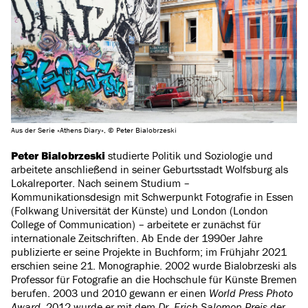
Aus der Serie »Athens Diary«, © Peter Bialobrzeski
Peter Bialobrzeski
studierte Politik und Soziologie und
arbeitete anschließend in seiner Geburtsstadt Wolfsburg als
Lokalreporter. Nach seinem Studium –
Kommunikationsdesign mit Schwerpunkt Fotografie in Essen
(Folkwang Universität der Künste) und London (London
College of Communication) – arbeitete er zunächst für
internationale Zeitschriften. Ab Ende der 1990er Jahre
publizierte er seine Projekte in Buchform; im Frühjahr 2021
erschien seine 21. Monographie. 2002 wurde Bialobrzeski als
Professor für Fotografie an die Hochschule für Künste Bremen
berufen. 2003 und 2010 gewann er einen
World Press Photo
Award
. 2012 wurde er mit dem
Dr.-Erich-Salomon-Preis
der