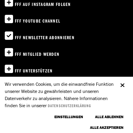
FFF AUF INSTAGRAM FOLGEN
FFF YOUTUBE CHANNEL
FFF NEWSLETTER ABONNIEREN
FFF MITGLIED WERDEN
FFF UNTERSTÜTZEN
Wir verwenden Cookies, um die einwandfreie Funktion
IMPRESSUM
unserer Website zu gewährleisten und unseren
Datenverkehr zu analysieren. Nähere Informationen
DATENSCHUTZ
finden Sie in unserer
DATENSCHUTZERKLÄRUNG
E-MAIL AN FFF
NACH OBEN
EINSTELLUNGEN
ALLE ABLEHNEN
ALLE AKZEPTIEREN