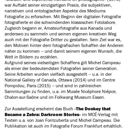
war Auftakt seiner einzigartigen Praxis, die subjektiven,
narrativen und ontologischen Aspekte des Mediums
Fotografie zu erforschen. Mit Beginn der digitalen Fotografie
fotografierte er die schwindenden klassischen Fotolabore.
Zugleich begann er, Amateurfotografie aus Kanada und
anderswo zu sammeln und seinen eigenen kreativen Weg
auch mit der Fotografie Dritter zu gestalten. Sein Ziel war es,
den Motiven hinter dem fotografischen Schaffen der Anderen
näher zu kommen – und damit seinem eigenen Wunsch, die
Welt in Bildern zu erzählen.
Aufgrund seines vielseitigen Schaffens gilt Michel Campeau
als einer der bedeutendsten Fotografen seiner Generation.
Seine Arbeiten wurden vielfach ausgestellt – u.a. in der
National Gallery of Canada, Ottawa (2014) und im Centre
Pompidou, Paris (2015) – und sind in zahlreichen
Sammlungen zu finden, u.a. im Musée Nicéphore Niépce,
Chalon-sur-Saône und im Folkwang Museum Essen.
Zur Ausstellung erscheint das Buch »
The Donkey that
Became a Zebra: Darkroom Stories
« im MCÉ-Verlag mit
Texten u.a. von Joan Fontcuberta und Michel Campeau. Die
Publikation ist auch im Fotografie Forum Frankfurt erhältlich.