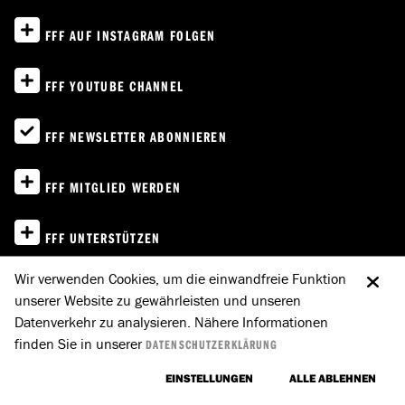
FFF AUF INSTAGRAM FOLGEN
FFF YOUTUBE CHANNEL
FFF NEWSLETTER ABONNIEREN
FFF MITGLIED WERDEN
FFF UNTERSTÜTZEN
Wir verwenden Cookies, um die einwandfreie Funktion
IMPRESSUM
unserer Website zu gewährleisten und unseren
Datenverkehr zu analysieren. Nähere Informationen
DATENSCHUTZ
finden Sie in unserer
DATENSCHUTZERKLÄRUNG
E-MAIL AN FFF
NACH OBEN
EINSTELLUNGEN
ALLE ABLEHNEN