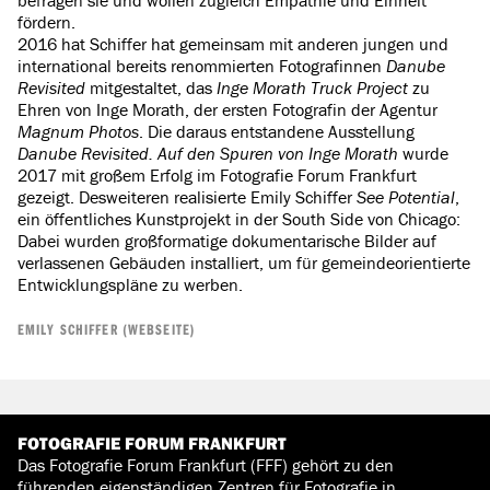
befragen sie und wollen zugleich Empathie und Einheit
fördern.
2016 hat Schiffer hat gemeinsam mit anderen jungen und
international bereits renommierten Fotografinnen
Danube
Revisited
mitgestaltet, das
Inge Morath Truck Project
zu
Ehren von Inge Morath, der ersten Fotografin der Agentur
Magnum Photos
. Die daraus entstandene Ausstellung
Danube Revisited. Auf den Spuren von Inge Morath
wurde
2017 mit großem Erfolg im Fotografie Forum Frankfurt
gezeigt. Desweiteren realisierte Emily Schiffer
See Potential
,
ein öffentliches Kunstprojekt in der South Side von Chicago:
Dabei wurden großformatige dokumentarische Bilder auf
verlassenen Gebäuden installiert, um für gemeindeorientierte
Entwicklungspläne zu werben.
EMILY SCHIFFER (WEBSEITE)
FOTOGRAFIE FORUM FRANKFURT
Das Fotografie Forum Frankfurt (FFF) gehört zu den
führenden eigenständigen Zentren für Fotografie in