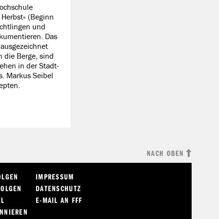
Hochschule
 Herbst« (Beginn
üchtlingen und
okumentieren. Das
h ausgezeichnet
n die Berge, sind
ehen in der Stadt-
s. Markus Seibel
epten.
NACH OBEN
OLGEN
IMPRESSUM
FOLGEN
DATENSCHUTZ
EL
E-MAIL AN FFF
ONNIEREN