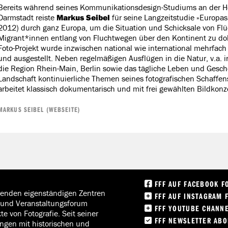
Bereits während seines Kommunikationsdesign-Studiums an der 
Darmstadt reiste
Markus Seibel
für seine Langzeitstudie »Europas
2012) durch ganz Europa, um die Situation und Schicksale von Fl
Migrant*innen entlang von Fluchtwegen über den Kontinent zu d
Foto-Projekt wurde inzwischen national wie international mehrfac
und ausgestellt. Neben regelmäßigen Ausflügen in die Natur, v.a. i
die Region Rhein-Main, Berlin sowie das tägliche Leben und Gesch
Landschaft kontinuierliche Themen seines fotografischen Schaffen
arbeitet klassisch dokumentarisch und mit frei gewählten Bildkonz
MARKUS SEIBEL (WEBSEITE)
FFF AUF FACEBOOK F
hrenden eigenständigen Zentren
FFF AUF INSTAGRAM 
on und Veranstaltungsforum
FFF YOUTUBE CHANN
e von Fotografie. Seit seiner
FFF NEWSLETTER AB
ngen mit historischen und