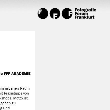
 die FFF AKADEMIE
er im urbanen Raum
t Praxistipps von
kshops. Motto ist
 gehen zu
ng und