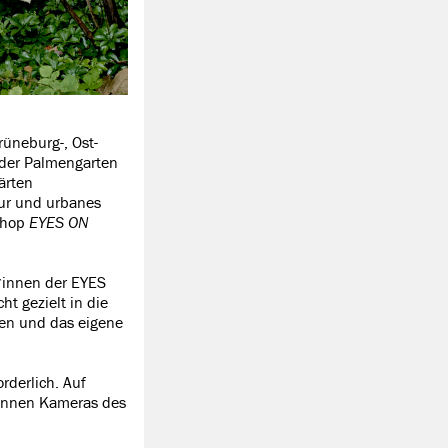
rüneburg-, Ost-
, der Palmengarten
ärten
tur und urbanes
kshop
EYES ON
*innen der EYES
ht gezielt in die
ben und das eigene
rderlich. Auf
innen Kameras des