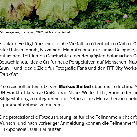
Palmengarten, Frankfurt, 2021, © Markus Seibel
Frankfurt verfügt über eine reiche Vielfalt an öffentlichen Gärten: G
oder Rotschildpark, Nizza oder Mainufer sind nur einige Beispiele
mit seinen 150 Jahren Geschichte einer der größten botanischen G
Deutschlands. Ideale Ort für neue Perspektiven auf Menschen, Na
Grün – und ideale Ziele für Fotografie-Fans und den FFF-City-Wor
Frankfurt
.
Professionell unterstützt von
Markus Seibel
üben die Teilnehmer
ON Frankfurt kreative Größen wie Nähe, Weite, Tiefe, Raum oder Lic
Bildgestaltung zu integrieren, die Details eines Motivs hervorzuhe
Equipment optimal zu nutzen.
Eine professionelle Fotoausrüstung ist für eine Teilnahme nicht erfo
Wunsch, und nach vorheriger Anmeldung können die Teilnehmer*
FFF-Sponsors FUJIFILM nutzen.