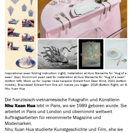
Inspirational swan folding instruction (right); Installation at Huis Marseille for ”Hug of a
swan“ (top); Aluminium swan cast for installation at Huis Marseille for ”Hug of a swan“
(bottom left); Mock up for 'Jupiter likes karaoke' Extract from Dear Wind, 2021 (bottom
middle); 'Braindead' Extract from One pill makes you bigger, 2016 (Bottom Right), all ©
Nhu Xuan Hua
Die französisch-vietnamesische Fotografin und Künstlerin
Nhu Xuan Hua
lebt in Paris, wo sie 1989 geboren wurde. Sie
arbeitet in Paris und London und übernimmt weltweit
Auftragsarbeiten für renommierte Magazine und
Modemarken.
Nhu Xuan Hua studierte Kunstgeschichte und Film, ehe sie