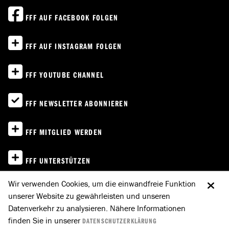
FFF AUF FACEBOOK FOLGEN
FFF AUF INSTAGRAM FOLGEN
FFF YOUTUBE CHANNEL
FFF NEWSLETTER ABONNIEREN
FFF MITGLIED WERDEN
FFF UNTERSTÜTZEN
Wir verwenden Cookies, um die einwandfreie Funktion
IMPRESSUM
unserer Website zu gewährleisten und unseren
Datenverkehr zu analysieren. Nähere Informationen
DATENSCHUTZ
finden Sie in unserer
DATENSCHUTZERKLÄRUNG
E-MAIL AN FFF