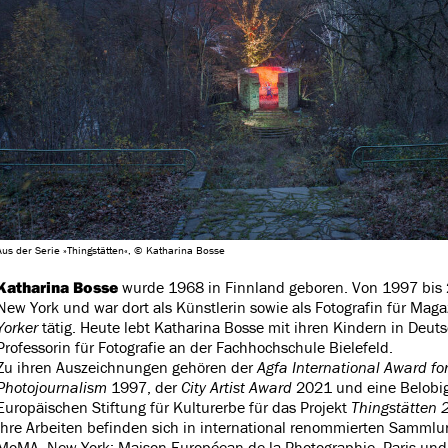
Aus der Serie »Thingstätten«, © Katharina Bosse
Katharina Bosse
wurde 1968 in Finnland geboren. Von 1997 bis 2
New York und war dort als Künstlerin sowie als Fotografin für Mag
Yorker
tätig. Heute lebt Katharina Bosse mit ihren Kindern in Deutsc
Professorin für Fotografie an der Fachhochschule Bielefeld.
Zu ihren Auszeichnungen gehören der
Agfa International Award fo
Photojournalism
1997, der
City Artist Award
2021 und eine Belobi
Europäischen Stiftung für Kulturerbe für das Projekt
Thingstätten
Ihre Arbeiten befinden sich in international renommierten Sammlu
MoMA, New York; Maison Européean de la Photographie, Paris und