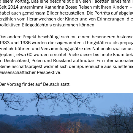
diesem Vortrag. Das eine beschreibt die vielen Facetten eines fam
Seit 2014 unternimmt Katharina Bosse Reisen mit ihren Kindern – 
dabei auch gemeinsam Bilder herzustellen. Die Porträts auf abgel
erzählen vom Heranwachsen der Kinder und von Erinnerungen, di
kollektiven Bildgedächtnis entstammen können.
Das andere Projekt beschäftigt sich mit einem besonderen historis
1933 und 1936 wurden die sogenannten »Thingstätten« als propag
Freilichtbühnen und Versammlungsplätze des Nationalsozialismus
geplant, etwa 60 wurden errichtet. Viele dieser bis heute kaum be
in Deutschland, Polen und Russland auffindbar. Ein internationale
Gemeinschaftsprojekt widmet sich der Spurensuche aus künstleris
wissenschaftlicher Perspektive.
Der Vortrag findet auf Deutsch statt.