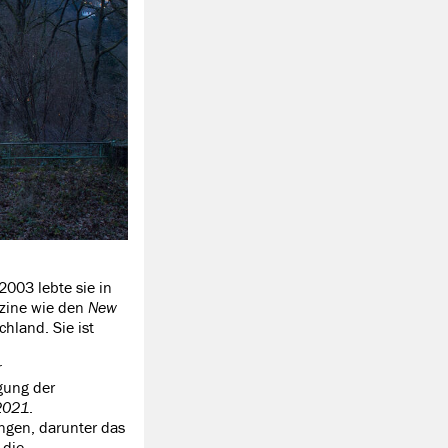
003 lebte sie in
azine wie den
New
hland. Sie ist
r
gung der
2021
.
ngen, darunter das
 die