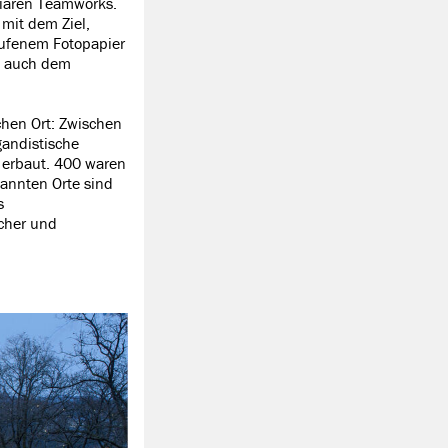
iliären Teamworks.
mit dem Ziel,
aufenem Fotopapier
e auch dem
chen Ort: Zwischen
andistische
 erbaut. 400 waren
kannten Orte sind
s
cher und