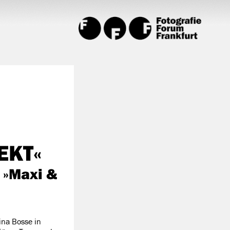
EKT«
e »Maxi &
rina Bosse in