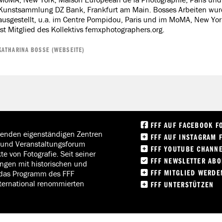
Kunstsammlung DZ Bank, Frankfurt am Main. Bosses Arbeiten wurd
ausgestellt, u.a. im Centre Pompidou, Paris und im MoMA, New York
ist Mitglied des Kollektivs femxphotographers.org.
KATHARINA BOSSE (WEBSEITE)
FFF AUF FACEBOOK F
hrenden eigenständigen Zentren
FFF AUF INSTAGRAM 
on und Veranstaltungsforum
FFF YOUTUBE CHANN
e von Fotografie. Seit seiner
FFF NEWSLETTER AB
ngen mit historischen und
FFF MITGLIED WERDE
 das Programm des FFF
ternational renommierten
FFF UNTERSTÜTZEN