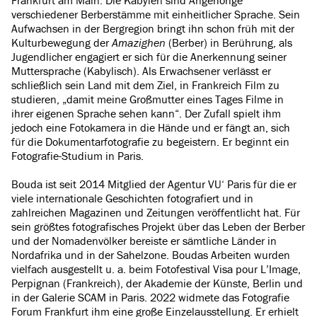
Frankfurt am Main. Die Kabylen sind Angehörige
verschiedener Berberstämme mit einheitlicher Sprache. Sein
Aufwachsen in der Bergregion bringt ihn schon früh mit der
Kulturbewegung der
Amazighen
(Berber) in Berührung, als
Jugendlicher engagiert er sich für die Anerkennung seiner
Muttersprache (Kabylisch). Als Erwachsener verlässt er
schließlich sein Land mit dem Ziel, in Frankreich Film zu
studieren, „damit meine Großmutter eines Tages Filme in
ihrer eigenen Sprache sehen kann“. Der Zufall spielt ihm
jedoch eine Fotokamera in die Hände und er fängt an, sich
für die Dokumentarfotografie zu begeistern. Er beginnt ein
Fotografie-Studium in Paris.
Bouda ist seit 2014 Mitglied der Agentur VU‘ Paris für die er
viele internationale Geschichten fotografiert und in
zahlreichen Magazinen und Zeitungen veröffentlicht hat. Für
sein größtes fotografisches Projekt über das Leben der Berber
und der Nomadenvölker bereiste er sämtliche Länder in
Nordafrika und in der Sahelzone. Boudas Arbeiten wurden
vielfach ausgestellt u. a. beim Fotofestival Visa pour L’Image,
Perpignan (Frankreich), der Akademie der Künste, Berlin und
in der Galerie SCAM in Paris. 2022 widmete das Fotografie
Forum Frankfurt ihm eine große Einzelausstellung. Er erhielt