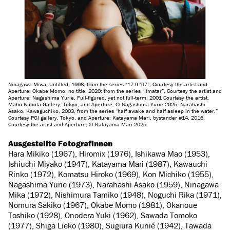
Ninagawa Miwa, Untitled, 1998, from the series “17 9 ’97”, Courtesy the artist and
Aperture; Okabe Momo, no title, 2020; from the series “Ilmatar”, Courtesy the artist and
Aperture; Nagashima Yurie, Full-figured, yet not full-term, 2001 Courtesy the artist,
Maho Kubota Gallery, Tokyo, and Aperture, © Nagashima Yurie 2025; Narahashi
Asako, Kawaguchiko, 2003, from the series “half awake and half asleep in the water.”
Courtesy PGI gallery, Tokyo, and Aperture; Katayama Mari, bystander #14, 2016,
Courtesy the artist and Aperture, © Katayama Mari 2025
Ausgestellte Fotografinnen
Hara Mikiko (1967), Hiromix (1976), Ishikawa Mao (1953),
Ishiuchi Miyako (1947), Katayama Mari (1987), Kawauchi
Rinko (1972), Komatsu Hiroko (1969), Kon Michiko (1955),
Nagashima Yurie (1973), Narahashi Asako (1959), Ninagawa
Mika (1972), Nishimura Tamiko (1948), Noguchi Rika (1971),
Nomura Sakiko (1967), Okabe Momo (1981), Okanoue
Toshiko (1928), Onodera Yuki (1962), Sawada Tomoko
(1977), Shiga Lieko (1980), Sugiura Kunié (1942), Tawada