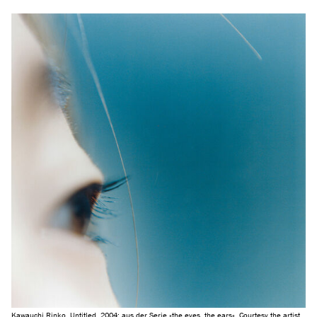
Kawauchi Rinko, Untitled, 2004; aus der Serie »the eyes, the ears«. Courtesy the artist